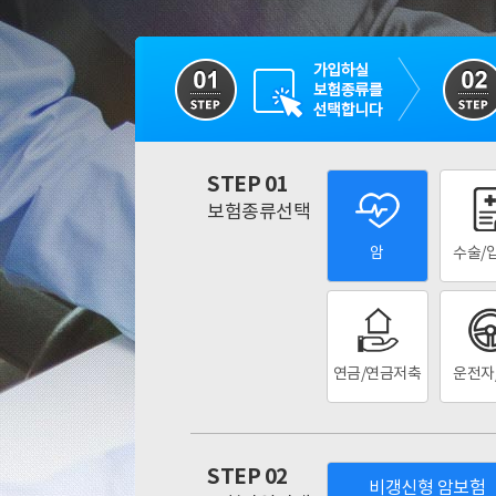
STEP 01
보험종류선택
암
수술/
연금/연금저축
운전자
STEP 02
비갱신형 암보험