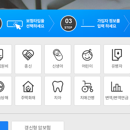
입원비
종신
신생아
어린이
유병자
/상해
주택화재
치아
치매간병
변액/변액연금
갱신형 암보험