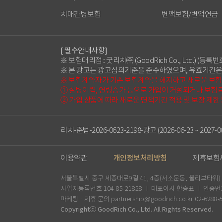
치매간병보험
변액보험/변액연금
[ 필수안내사항]
※ 보험대리점 : 굿리치㈜ (GoodRich Co., Ltd.) (등록번호
※ 본 광고는 광고심의기준을 준수하였으며, 유효기간은
※ 보험계약자가 기존 보험계약을 해지하고 새로운 보
① 질병이력, 연령증가 등으로 가입이 거절되거나 보험료
② 가입 상품에 따라 새로운 면책기간 적용 및 보장 제한
리치-준법-2026-0623-2198-광고 (2026-06-23 ~ 2027-06
이용약관
개인정보처리방침
제휴보험
서울특별시 중구 세종대로9길 41, 4층(서소문동, 올리브타워) 굿리치
사업자등록번호 104-85-21828 ㅣ 대표이사 한승표 ㅣ 인증번호 
마케팅ᆞ제휴 문의 partnership@goodrich.co.kr 02-6288-
Copyrightⓒ GoodRich Co., Ltd. All Rights Reserved.