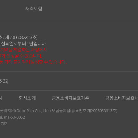
저축보험
 : 제2006038313호)
 심의일로부터 1년입니다.
험계약을 체결하는 과정에서
가 인상될 수 있습니다.
 등 기타 불이익이 발생할 수 있습니다.
-22)
사
회사소개
금융소비자보호기준
금융소비자보호 
㈜(GoodRich Co., Ltd.) 보험몰지점(등록번호 제2006038313호)
mz-53-0052
5762