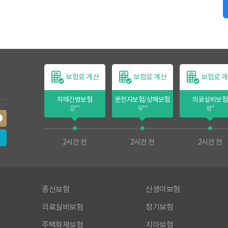
보험료 계산
보험료 계산
보험료 계산
보험료 
매간병보험
치매간병보험
운전자보험/상해보험
의료실비보험
강**
강**
유**
양*
시간 전
2시간 전
2시간 전
2시간 전
종신보험
신생아보험
의료실비보험
정기보험
주택화재보험
치아보험