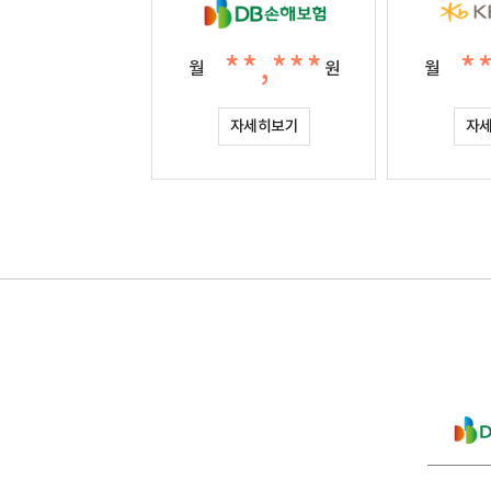
**,***
*
월
원
월
자세히보기
자