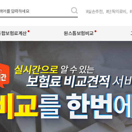
#
실손추천,
#
단독의료비,
#
통합보험료계산
원스톱보험비교