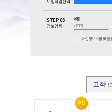
보험타입선택
이름
STEP 03
정보입력
개인정보수집 및 활
고객
님