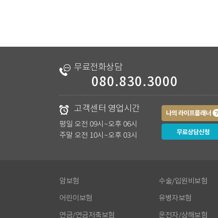
무료전화상담
보험료 계산
보험료 계산
보험료 계산
080.830.3000
수술/입원비보험
운전자보험/상해보험
주택화재보험
치
편**
박**
신**
고객센터 영업시간
평일 오전 09시~오후 06시
주말 오전 10시~오후 03시
3시간 전
38분 전
1시간 전
2
암보험
수술/입원비보험
어린이보험
유병자보험
연금/연금저축보험
운전자/상해보험