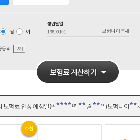
생년월일
보험나이 **세
남
여
용동의
보기
****
**
**
**
의 보험료 인상 예정일은
년
월
일(보험나이