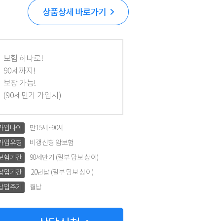
보험 하나로!
90세까지!
보장 가능!
(90세만기 가입시)
가입나이
만15세~90세
가입유형
비갱신형 암보험
보험기간
90세만기 (일부 담보 상이)
납입기간
20년납 (일부 담보 상이)
납입주기
월납