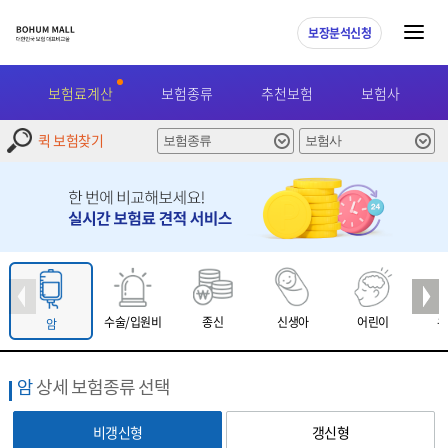
보장분석신청
보험료계산
보험종류
추천보험
보험사
퀵 보험찾기
수술/입원비
종신
신생아
어린이
유
암
암
상세 보험종류 선택
비갱신형
갱신형