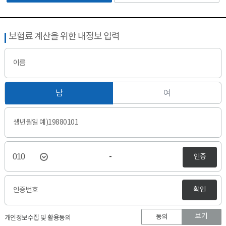
보험료 계산을 위한 내정보 입력
이름
남
여
생년월일 예)19880101
인증
-
확인
인증번호
보기
동의
개인정보수집 및 활용동의