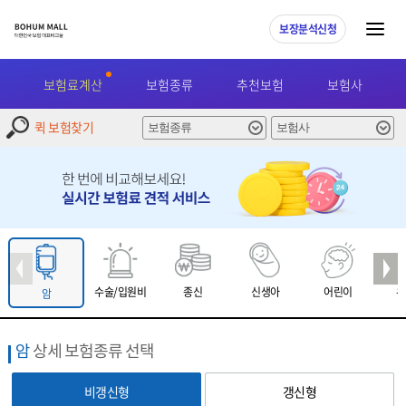
보장분석신청
보험료계산
보험종류
추천보험
보험사
퀵 보험찾기
수술/입원비
종신
신생아
어린이
유
암
암
상세 보험종류 선택
비갱신형
갱신형