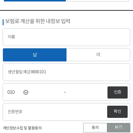
보험료 계산을 위한 내정보 입력
이름
남
여
생년월일 예)19880101
인증
-
확인
인증번호
보기
동의
개인정보수집 및 활용동의